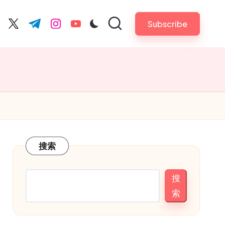
Subscribe
cebook.com
twitter.com
t.me
instagram.com
youtube.com
搜索
搜
索