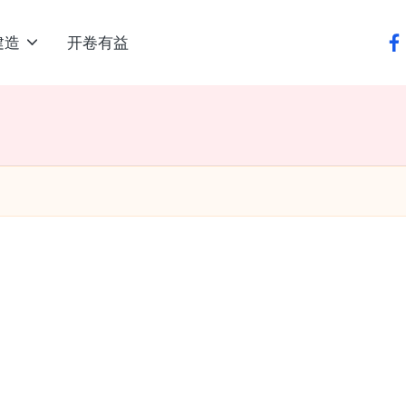
建造
开卷有益
fa