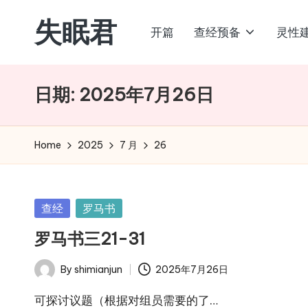
失眠君
开篇
查经预备
灵性
Skip
to
content
日期:
2025年7月26日
Home
2025
7 月
26
Posted
查经
罗马书
in
罗马书三21-31
By
shimianjun
2025年7月26日
Posted
by
可探讨议题（根据对组员需要的了…