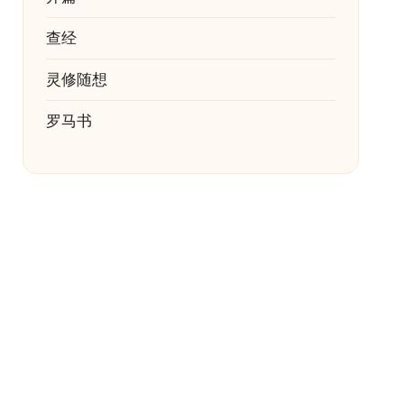
查经
灵修随想
罗马书