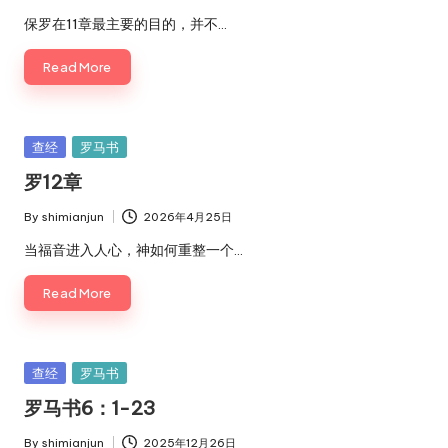
by
保罗在11章最主要的目的，并不…
Read More
Posted
查经
罗马书
in
罗12章
By
shimianjun
2026年4月25日
Posted
by
当福音进入人心，神如何重整一个…
Read More
Posted
查经
罗马书
in
罗马书6：1-23
By
shimianjun
2025年12月26日