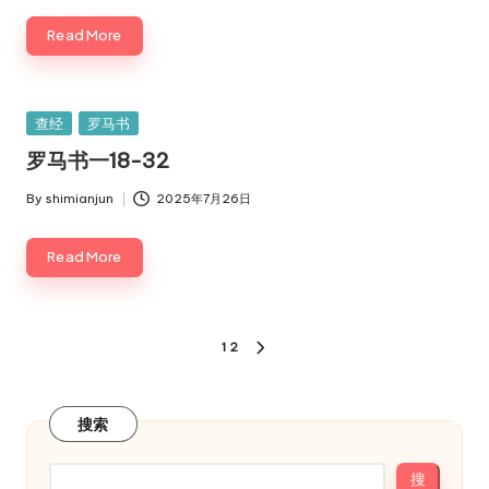
Read More
Posted
查经
罗马书
in
罗马书一18-32
By
shimianjun
2025年7月26日
Posted
by
Read More
文
1
2
NEXT
章
PAGE
分
搜索
页
搜