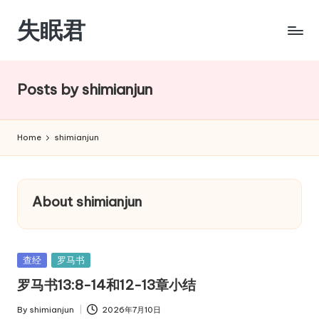
失眠君
Skip
to
content
Posts by shimianjun
Home
shimianjun
About shimianjun
Posted
查经
罗马书
in
罗马书13:8-14和12-13章小结
By
shimianjun
2026年7月10日
Posted